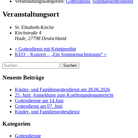
Veranstaltungskategorien:
Gottesdienst
,
Sonntagsgottesdienst
Veranstaltungsort
St. Elisabeth-Kirche
Kirchstraße 4
Hude
,
27798
Deutschland
«
Gottesdienst mit Krimipredigt
KEO – Konzert – „Ein Sommernachtstraum“
»
Haupt-
Suchen
nach:
Seitenleiste
Neueste Beiträge
Kinder- und Familiengottesdienst am 28.06.2026
25. Juni: Anmeldung zum Konfirmandenunterricht
Gottesdienste am 14.Juni
Gottesdienst am 07. Juni
Kinder- und Familiengottesdienst
Kategorien
Gottesdienste