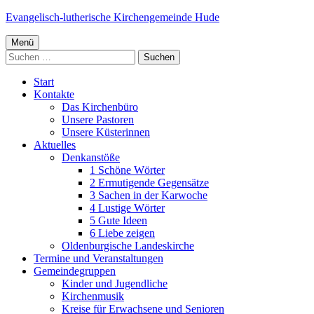
Springe
Evangelisch-lutherische Kirchengemeinde Hude
zum
Primäres
Inhalt
Menü
Suchen
Menü
nach:
Start
Kontakte
Das Kirchenbüro
Unsere Pastoren
Unsere Küsterinnen
Aktuelles
Denkanstöße
1 Schöne Wörter
2 Ermutigende Gegensätze
3 Sachen in der Karwoche
4 Lustige Wörter
5 Gute Ideen
6 Liebe zeigen
Oldenburgische Landeskirche
Termine und Veranstaltungen
Gemeindegruppen
Kinder und Jugendliche
Kirchenmusik
Kreise für Erwachsene und Senioren