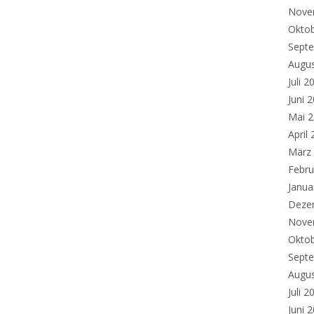
Nove
Okto
Sept
Augu
Juli 2
Juni 
Mai 
April
März
Febru
Janua
Deze
Nove
Okto
Sept
Augu
Juli 2
Juni 