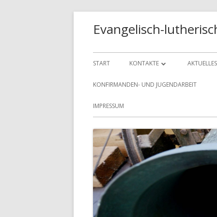
Springe
Evangelisch-lutheri
zum
Inhalt
Primäres
START
KONTAKTE
AKTUELLES
Menü
DAS KIRCHENBÜRO
DENKANS
KONFIRMANDEN- UND JUGENDARBEIT
UNSERE PASTOREN
OLDENBU
IMPRESSUM
UNSERE KÜSTERINNEN