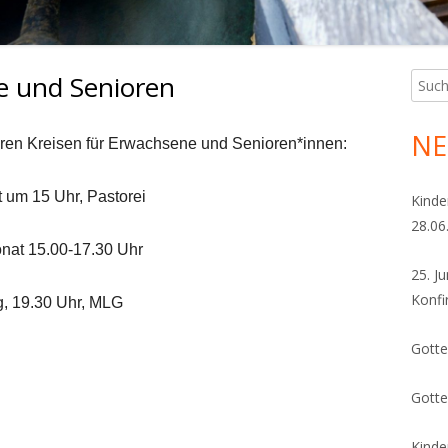
e und Senioren
Such
Ha
nach:
Sei
NE
seren Kreisen für Erwachsene und Senioren*innen:
t um 15 Uhr, Pastorei
Kinde
28.06
onat 15.00-17.30 Uhr
25. J
Konfi
, 19.30 Uhr, MLG
Gotte
Gotte
Kinde