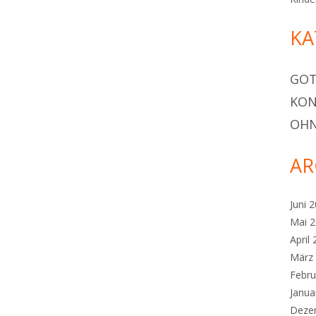
KA
GOT
KON
OHN
AR
Juni 
Mai 
April
März
Febru
Janua
Deze