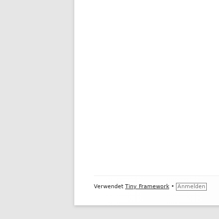
Footer
Verwendet
Tiny Framework
•
Anmelden
Inhalt