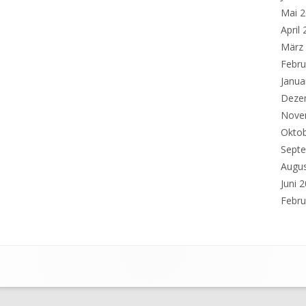
Mai 
April
März
Febru
Janua
Deze
Nove
Okto
Sept
Augu
Juni 
Febru