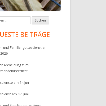
en
upt-
tenleiste
UESTE BEITRÄGE
r- und Familiengottesdienst am
.2026
uni: Anmeldung zum
rmandenunterricht
sdienste am 14.Juni
sdienst am 07. Juni
r- und Familiengottesdienst