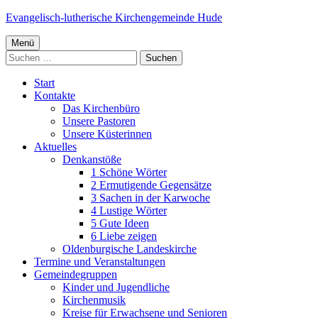
Springe
Evangelisch-lutherische Kirchengemeinde Hude
zum
Primäres
Inhalt
Menü
Suchen
Menü
nach:
Start
Kontakte
Das Kirchenbüro
Unsere Pastoren
Unsere Küsterinnen
Aktuelles
Denkanstöße
1 Schöne Wörter
2 Ermutigende Gegensätze
3 Sachen in der Karwoche
4 Lustige Wörter
5 Gute Ideen
6 Liebe zeigen
Oldenburgische Landeskirche
Termine und Veranstaltungen
Gemeindegruppen
Kinder und Jugendliche
Kirchenmusik
Kreise für Erwachsene und Senioren