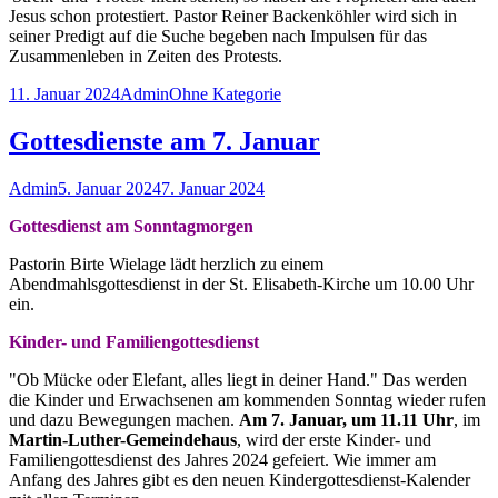
Jesus schon protestiert. Pastor Reiner Backenköhler wird sich in
seiner Predigt auf die Suche begeben nach Impulsen für das
Zusammenleben in Zeiten des Protests.
Veröffentlicht
Autor
Kategorien
11. Januar 2024
Admin
Ohne Kategorie
am
Gottesdienste am 7. Januar
Autor
Veröffentlicht
Admin
5. Januar 2024
7. Januar 2024
am
Gottesdienst am Sonntagmorgen
Pastorin Birte Wielage lädt herzlich zu einem
Abendmahlsgottesdienst in der St. Elisabeth-Kirche um 10.00 Uhr
ein.
Kinder- und Familiengottesdienst
"Ob Mücke oder Elefant, alles liegt in deiner Hand." Das werden
die
Kinder und Erwachsenen am kommenden Sonntag wieder rufen
und dazu Bewegungen machen.
Am 7. Januar, um 11.11 Uhr
, im
Martin-Luther-Gemeindehaus
, wird der erste Kinder- und
Familiengottesdienst des Jahres 2024 gefeiert. Wie immer am
Anfang des Jahres gibt es den neuen Kindergottesdienst-Kalender