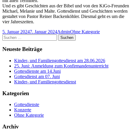
mit allen Terminen.
Und es gibt Geschichten aus der Bibel und von den KiGo-Freunden
Michael, Melanie und Malte. Gottesdienst und Geschichten werden
gestaltet von Pastor Reiner Backenköhler. Diesmal geht es um die
vier Jahreszeiten.
Veröffentlicht
Autor
Kategorien
5. Januar 2024
7. Januar 2024
Admin
Ohne Kategorie
am
Haupt-
Suchen
nach:
Seitenleiste
Neueste Beiträge
Kinder- und Familiengottesdienst am 28.06.2026
25. Juni: Anmeldung zum Konfirmandenunterricht
Gottesdienste am 14.Juni
Gottesdienst am 07. Juni
Kinder- und Familiengottesdienst
Kategorien
Gottesdienste
Konzerte
Ohne Kategorie
Archiv