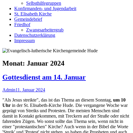
Selbsthilfegruppen
Konfirmanden- und Jugendarbeit
St. Elisabeth Kirche
Gemeindebrief
Friedhof
Zwangsarbeitergrab
Datenschutzerklärung
Impressum
Monat:
Januar 2024
Gottesdienst am 14. Januar
Autor
Veröffentlicht
Admin
11. Januar 2024
am
"Als Jesus streikte", das ist das Thema an diesem Sonntag,
um 10
Uhr
in der St. Elisabeth-Kirche Hude. Die vergangene Woche war
geprägt von Streiks und Protesten. Die meisten Menschen sind
damit in Kontakt gekommen, mit Treckern auf der Straße oder nicht
fahrenden Zügen. Wo sonst sollte das Thema sein, wenn nicht in
einer "protestantischen" Kirche? Auch wenn in der Bibel die Worte
'Streik' und 'Protest' nicht stehen, so haben die Propheten und auch