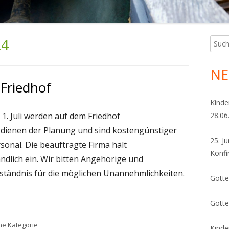
24
Such
Ha
nach:
Sei
NE
Friedhof
Kinde
. Juli werden auf dem Friedhof
28.06
ienen der Planung und sind kostengünstiger
25. J
onal. Die beauftragte Firma hält
Konfi
ndlich ein. Wir bitten Angehörige und
ständnis für die möglichen Unannehmlichkeiten.
Gotte
Gotte
egorien
e Kategorie
Kinde