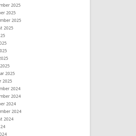
mber 2025
ber 2025
ember 2025
st 2025
025
2025
2025
 2025
 2025
ar 2025
r 2025
mber 2024
mber 2024
ber 2024
ember 2024
st 2024
024
2024