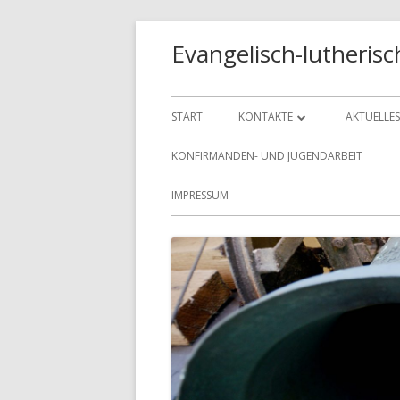
Springe
Evangelisch-lutheri
zum
Inhalt
Primäres
START
KONTAKTE
AKTUELLES
Menü
DAS KIRCHENBÜRO
DENKANS
KONFIRMANDEN- UND JUGENDARBEIT
UNSERE PASTOREN
OLDENBU
IMPRESSUM
UNSERE KÜSTERINNEN