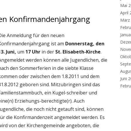
Mai 
April
n Konfirmandenjahrgang
März
Febru
Janua
Die Anmeldung für den neuen
Deze
Konfirmandenjahrgang ist am
Donnerstag, den
Nove
13. Juni,
um
17 Uhr
in der
St. Elisabeth-Kirche
.
Okto
Angemeldet werden können alle Jugendlichen, die
Sept
nach den Sommerferien in die siebte Klasse
Augu
kommen oder zwischen dem 1.8.2011 und dem
Juni 
31.8.2012 geboren sind. Mitzubringen sind das
Febru
Familienstammbuch, ein Kugel-schreiber und
eine(n) Erziehungs-berechtigte(r). Auch
Jugendliche, die noch nicht getauft sind, können
für die Konfirmandenzeit angemeldet werden. Es
wird von der Kirchengemeinde angeboten, die