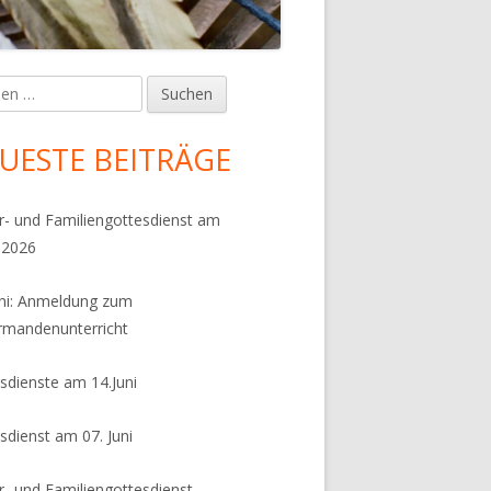
en
upt-
tenleiste
UESTE BEITRÄGE
r- und Familiengottesdienst am
.2026
uni: Anmeldung zum
rmandenunterricht
sdienste am 14.Juni
sdienst am 07. Juni
r- und Familiengottesdienst