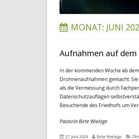
MONAT:
JUNI 20
Aufnahmen auf dem 
In der kommenden Woche ab dem 1
Drohnenaufnahmen gemacht. Sie d
als die Vermessung durch Fachpers
Datenschutzauflagen selbstverstä
Besuchende des Friedhofs um Ver
Pastorin Birte Wielage
Veröffentlicht
Autor
Kat
27. Juni 2024
Birte Wielage
Ohn