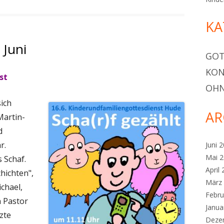
KA
 Juni
GOT
KON
st
OHN
sich
AR
Martin-
d
r.
Juni 
Mai 
 Schaf.
April
hichten",
März
chael,
Febru
n Pastor
Janua
tzte
Deze