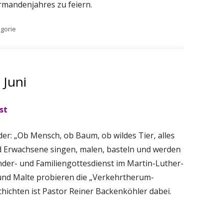
rmandenjahres zu feiern.
n
gorie
 Juni
st
der: „Ob Mensch, ob Baum, ob wildes Tier, alles
nd Erwachsene singen, malen, basteln und werden
nder- und Familiengottesdienst im Martin-Luther-
und Malte probieren die „Verkehrtherum-
chichten ist Pastor Reiner Backenköhler dabei.