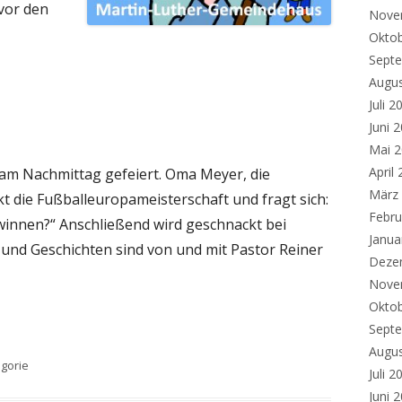
vor den
Nove
Okto
Sept
Augu
Juli 2
Juni 
Mai 
April
 am Nachmittag gefeiert. Oma Meyer, die
März
t die Fußballeuropameisterschaft und fragt sich:
Febru
innen?“ Anschließend wird geschnackt bei
Janua
 und Geschichten sind von und mit Pastor Reiner
Deze
Nove
Okto
Sept
Augu
n
gorie
Juli 2
Juni 