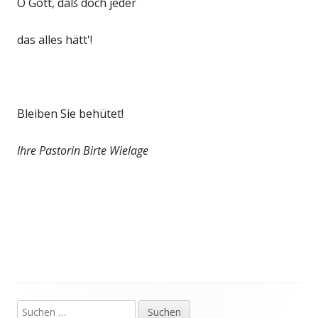
O Gott, daß doch jeder
das alles hätt'!
Bleiben Sie behütet!
Ihre Pastorin Birte Wielage
Suchen
Haupt-