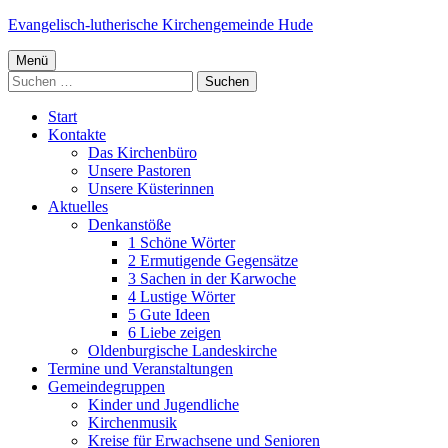
Springe
Evangelisch-lutherische Kirchengemeinde Hude
zum
Primäres
Inhalt
Menü
Suchen
Menü
nach:
Start
Kontakte
Das Kirchenbüro
Unsere Pastoren
Unsere Küsterinnen
Aktuelles
Denkanstöße
1 Schöne Wörter
2 Ermutigende Gegensätze
3 Sachen in der Karwoche
4 Lustige Wörter
5 Gute Ideen
6 Liebe zeigen
Oldenburgische Landeskirche
Termine und Veranstaltungen
Gemeindegruppen
Kinder und Jugendliche
Kirchenmusik
Kreise für Erwachsene und Senioren