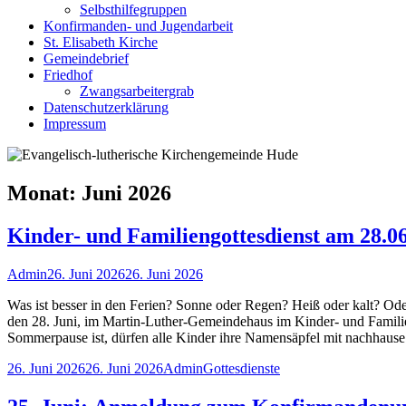
Selbsthilfegruppen
Konfirmanden- und Jugendarbeit
St. Elisabeth Kirche
Gemeindebrief
Friedhof
Zwangsarbeitergrab
Datenschutzerklärung
Impressum
Monat:
Juni 2026
Kinder- und Familiengottesdienst am 28.0
Autor
Veröffentlicht
Admin
26. Juni 2026
26. Juni 2026
am
Was ist besser in den Ferien? Sonne oder Regen? Heiß oder kalt? O
den 28. Juni, im Martin-Luther-Gemeindehaus im Kinder- und Familieng
Sommerpause ist, dürfen alle Kinder ihre Namensäpfel mit nachhause
Veröffentlicht
Autor
Kategorien
26. Juni 2026
26. Juni 2026
Admin
Gottesdienste
am