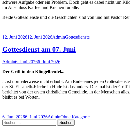
schwere Aufgabe oder ein Problem. Doch geht es dabei nicht um Kil
im Anschluss Kaffee und Kuchen für alle.
Beide Gottesdienste und die Geschichten sind von und mit Pastor Re
Veröffentlicht
Autor
Kategorien
12. Juni 2026
12. Juni 2026
Admin
Gottesdienste
am
Gottesdienst am 07. Juni
Autor
Veröffentlicht
Admin
6. Juni 2026
6. Juni 2026
am
Der Griff in den Klingelbeutel...
... ist normalerweise nicht erlaubt. Am Ende eines jeden Gottesdiens
der St. Elisabeth-Kirche in Hude ist das anders. Diesmal ist der Grif
berichtet von der ersten christlichen Gemeinde, in der Menschen alles
bleibt es bei Worten.
Veröffentlicht
Autor
Kategorien
6. Juni 2026
6. Juni 2026
Admin
Ohne Kategorie
am
Haupt-
Suchen
nach: