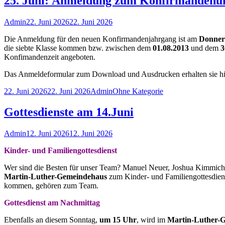
25. Juni: Anmeldung zum Konfirmandenun
Autor
Veröffentlicht
Admin
22. Juni 2026
22. Juni 2026
am
Die Anmeldung für den neuen Konfirmandenjahrgang ist am
Donner
die siebte Klasse kommen bzw. zwischen dem
01.08.2013
und dem
3
Konfimandenzeit angeboten.
Das Anmeldeformular zum Download und Ausdrucken erhalten sie h
Veröffentlicht
Autor
Kategorien
22. Juni 2026
22. Juni 2026
Admin
Ohne Kategorie
am
Gottesdienste am 14.Juni
Autor
Veröffentlicht
Admin
12. Juni 2026
12. Juni 2026
am
Kinder- und Familiengottesdienst
Wer sind die Besten für unser Team? Manuel Neuer, Joshua Kimmic
Martin-Luther-Gemeindehaus
zum Kinder- und Familiengottesdien
kommen, gehören zum Team.
Gottesdienst am Nachmittag
Ebenfalls an diesem Sonntag,
um 15 Uhr
, wird im
Martin-Luther-