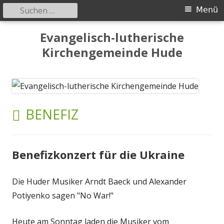
Suchen
Primäres
Menü
nach:
Menü
Springe
Evangelisch-lutherische
zum
Kirchengemeinde Hude
Inhalt
SCHLAGWORT:
BENEFIZ
Benefizkonzert für die Ukraine
Die Huder Musiker Arndt Baeck und Alexander
Potiyenko sagen "No War!"
Heute am Sonntag laden die Musiker vom