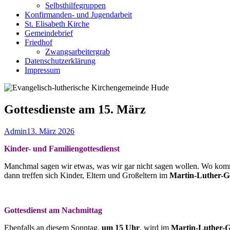
Selbsthilfegruppen
Konfirmanden- und Jugendarbeit
St. Elisabeth Kirche
Gemeindebrief
Friedhof
Zwangsarbeitergrab
Datenschutzerklärung
Impressum
Gottesdienste am 15. März
Autor
Veröffentlicht
Admin
13. März 2026
am
Kinder- und Familiengottesdienst
Manchmal sagen wir etwas, was wir gar nicht sagen wollen. Wo komm
dann treffen sich Kinder, Eltern und Großeltern im
Martin-Luther-
Gottesdienst am Nachmittag
Ebenfalls an diesem Sonntag,
um 15 Uhr
, wird im
Martin-Luther-