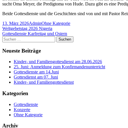
sucht Oma Meyer, die Predigtoma von Hude. Dazu gibt es eine Predig
Beide Gottesdienste und die Geschichten sind von und mit Pastor Re
Veröffentlicht
Autor
Kategorien
13. März 2026
Admin
Ohne Kategorie
am
Beitragsnavigation
Vorheriger
Weltgebetstag 2026 Nigeria
Beitrag:
Nächster
Gottesdienste Karfreitag und Ostern
Beitrag
Haupt-
Suchen
nach:
Seitenleiste
Neueste Beiträge
Kinder- und Familiengottesdienst am 28.06.2026
25. Juni: Anmeldung zum Konfirmandenunterricht
Gottesdienste am 14.Juni
Gottesdienst am 07. Juni
Kinder- und Familiengottesdienst
Kategorien
Gottesdienste
Konzerte
Ohne Kategorie
Archiv