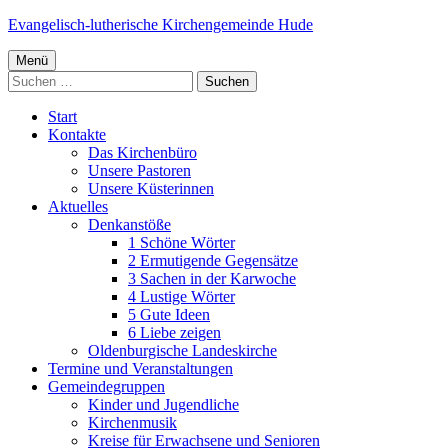
Springe
Evangelisch-lutherische Kirchengemeinde Hude
zum
Primäres
Inhalt
Menü
Suchen
Menü
nach:
Start
Kontakte
Das Kirchenbüro
Unsere Pastoren
Unsere Küsterinnen
Aktuelles
Denkanstöße
1 Schöne Wörter
2 Ermutigende Gegensätze
3 Sachen in der Karwoche
4 Lustige Wörter
5 Gute Ideen
6 Liebe zeigen
Oldenburgische Landeskirche
Termine und Veranstaltungen
Gemeindegruppen
Kinder und Jugendliche
Kirchenmusik
Kreise für Erwachsene und Senioren