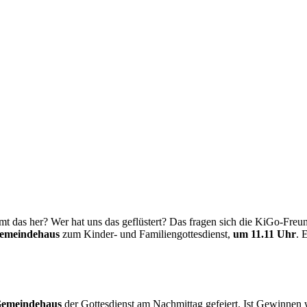
t das her? Wer hat uns das geflüstert? Das fragen sich die KiGo-Fre
Gemeindehaus
zum Kinder- und Familiengottesdienst,
um 11.11 Uhr
. 
Gemeindehaus
der Gottesdienst am Nachmittag gefeiert. Ist Gewinnen w