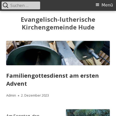
Suchen
Primäres
Menü
nach:
Menü
Springe
Evangelisch-lutherische
zum
Kirchengemeinde Hude
Inhalt
Familiengottesdienst am ersten
Advent
Autor
Veröffentlicht
Admin
2. Dezember 2023
am