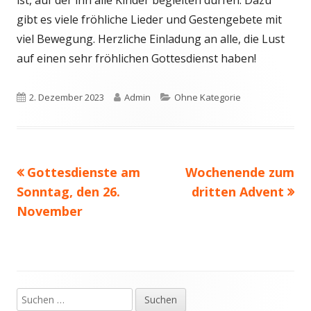
ist, auf der ihn alle Kinder begleiten dürfen. Dazu
gibt es viele fröhliche Lieder und Gestengebete mit
viel Bewegung. Herzliche Einladung an alle, die Lust
auf einen sehr fröhlichen Gottesdienst haben!
Veröffentlicht
Autor
Kategorien
2. Dezember 2023
Admin
Ohne Kategorie
am
Vorheriger
Nächster
Gottesdienste am
Wochenende zum
Beitragsnavigation
Beitrag:
Beitrag
Sonntag, den 26.
dritten Advent
November
Suchen
Haupt-