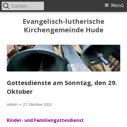
Suchen
Primäres
Menü
nach:
Menü
Springe
Evangelisch-lutherische
zum
Kirchengemeinde Hude
Inhalt
Gottesdienste am Sonntag, den 29.
Oktober
Autor
Veröffentlicht
Admin
27. Oktober 2023
am
Kinder- und Familiengottesdienst