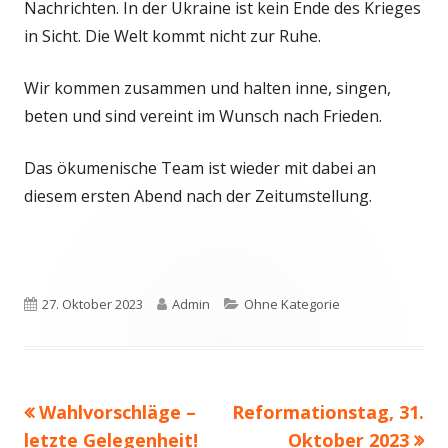
Nachrichten. In der Ukraine ist kein Ende des Krieges
in Sicht. Die Welt kommt nicht zur Ruhe.
Wir kommen zusammen und halten inne, singen,
beten und sind vereint im Wunsch nach Frieden.
Das ökumenische Team ist wieder mit dabei an
diesem ersten Abend nach der Zeitumstellung.
Veröffentlicht
Autor
Kategorien
27. Oktober 2023
Admin
Ohne Kategorie
am
Vorheriger
Nächster
Wahlvorschläge –
Reformationstag, 31.
Beitragsnavigation
Beitrag:
Beitrag
letzte Gelegenheit!
Oktober 2023